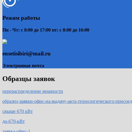
Режим работы
Пн - Чт: с 8:00 до 17:00 пт: с 8:00 до 16:00
ensetisibiri@mail.ru
Электронная почта
Образцы заявок
перераспределение мощности
образец-заявки-офис-на-выдачу-акта-технологического-присое
свыше 670 кВт
до-670-кВт
заявка-офис-1