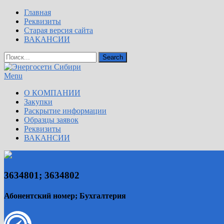
Главная
Реквизиты
Старая версия сайта
ВАКАНСИИ
Menu
О КОМПАНИИ
Закупки
Раскрытие информации
Образцы заявок
Реквизиты
ВАКАНСИИ
3634801; 3634802
Абонентский номер; Бухгалтерия